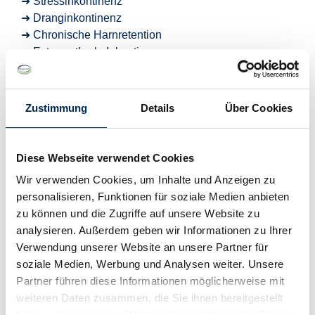
➜ Stressinkontinenz
➜ Dranginkontinenz
➜ Chronische Harnretention
➜ Extraurethrale Inkontinenz
➜ Stuhlinkontinenz
➜ Unkategorisierbare Inkontinenz
Zustimmung
Details
Über Cookies
Stressinkontinenz /
Belastungsinkontinenz
Diese Webseite verwendet Cookies
Stressinkontinenz ist eine Art der Harninkontinenz, die
Wir verwenden Cookies, um Inhalte und Anzeigen zu
bei körperlicher Anstrengung oder plötzlichen
personalisieren, Funktionen für soziale Medien anbieten
Bewegungen auftritt, welche den Druck im Bauchraum
zu können und die Zugriffe auf unsere Website zu
erhöhen. Typische Auslöser sind Husten, Niesen,
analysieren. Außerdem geben wir Informationen zu Ihrer
Lachen oder das Heben schwerer Gegenstände. Bei
Verwendung unserer Website an unsere Partner für
dieser Form der Inkontinenz kann der Schließmuskel
soziale Medien, Werbung und Analysen weiter. Unsere
der Harnblase den erhöhten Druck nicht halten, was
Partner führen diese Informationen möglicherweise mit
zu ungewolltem Urinverlust führt.
weiteren Daten zusammen, die Sie ihnen bereitgestellt
haben oder die sie im Rahmen Ihrer Nutzung der Dienste