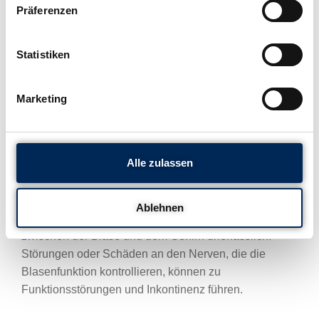
Präferenzen
sind, beispielsweise durch Schwangerschaft und
Geburt, kann dies zu Inkontinenz führen.
Statistiken
Blasenkapazität und -empfindlichkeit
Die Blase muss in der Lage sein, den Urin zu
Marketing
speichern, bis der richtige Zeitpunkt für die Entleerung
gekommen ist. Eine überaktive Blase oder eine
reduzierte Blasenkapazität können zu häufigem
Harndrang und unkontrolliertem Harnverlust führen.
Alle zulassen
Nervensystem
Ablehnen
Ein intaktes Nervensystem ist für die Kommunikation
zwischen der Blase und dem Gehirn unerlässlich.
Störungen oder Schäden an den Nerven, die die
Blasenfunktion kontrollieren, können zu
Funktionsstörungen und Inkontinenz führen.