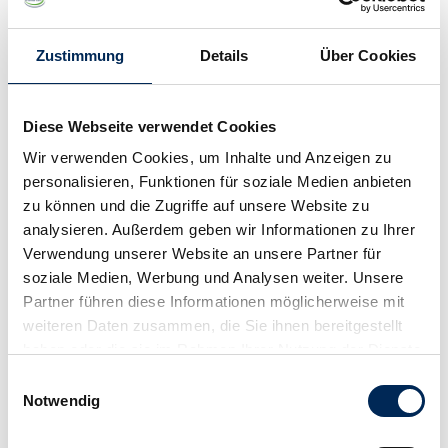
Die anatomischen und physiologischen Grundlagen
spielen eine entscheidende Rolle bei der Entstehung
Zustimmung
Details
Über Cookies
von Inkontinenz und den damit verbundenen
Risikofaktoren. Die Hauptursachen für Inkontinenz
liegen oft in der Schwächung der Muskeln und Nerven,
Diese Webseite verwendet Cookies
die für die Kontrolle der Blase und des Harntrakts
Wir verwenden Cookies, um Inhalte und Anzeigen zu
verantwortlich sind.
personalisieren, Funktionen für soziale Medien anbieten
zu können und die Zugriffe auf unsere Website zu
Alter
analysieren. Außerdem geben wir Informationen zu Ihrer
Mit zunehmendem Alter steigt das Risiko für
Verwendung unserer Website an unsere Partner für
Inkontinenz aufgrund natürlicher Veränderungen im
soziale Medien, Werbung und Analysen weiter. Unsere
Körper, wie z.B. einer Abnahme der Muskelmasse und
Partner führen diese Informationen möglicherweise mit
der Elastizität der Blase.
weiteren Daten zusammen, die Sie ihnen bereitgestellt
haben oder die sie im Rahmen Ihrer Nutzung der Dienste
Beckenbodenmuskulatur
gesammelt haben.
Einwilligungsauswahl
Eine starke und gesunde Beckenbodenmuskulatur ist
Notwendig
entscheidend für die Aufrechterhaltung der
Blasenkontrolle. Wenn diese Muskeln geschwächt